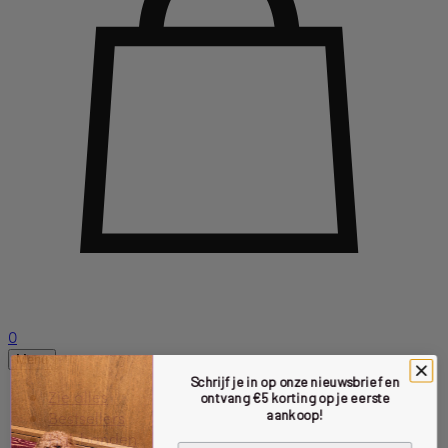
0
Menu
Schrijf je in op onze nieuwsbrief en
Zie alles
ontvang €5 korting op je eerste
aankoop!
Bestsellers
Halsbanden
Voornaam