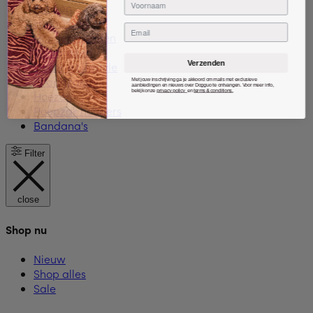
Riemen
Harnassen
Email
Hondenmanden
Voerbakken
Verzenden
Decor & Lifestyle
Draagzakken
Met jouw inschrijving ga je akkoord om mails met exclusieve
aanbiedingen en nieuws over Dogguo te ontvangen. Voor meer info,
bekijk onze
privacy policy
en
terms & conditions.
Hoezen
Poepzak houders
Bandana's
Filter
close
Shop nu
Nieuw
Shop alles
Sale